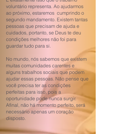
voluntário representa. Ao ajudarmos
ao próximo, estaremos cumprindo o
segundo mandamento. Existem tantas
pessoas que precisam de ajuda e
cuidados, portanto, se Deus te deu
condições melhores não foi para
guardar tudo para si.
No mundo, nós sabemos que existem
muitas comunidades carentes e
alguns trabalhos sociais que podem
ajudar essas pessoas. Não pense que
você precisa ter as condições
perfeitas para isso, pois a
oportunidade pode nunca surgir.
Afinal, não há momento perfeito, será
necessário apenas um coração
disposto.