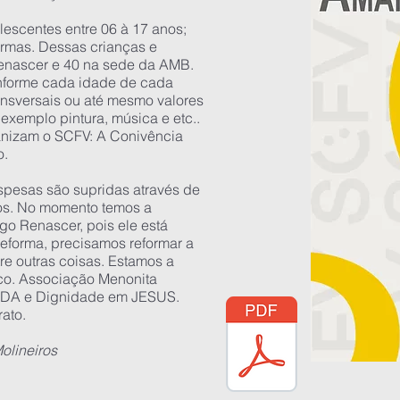
lescentes entre 06 à 17 anos;
urmas. Dessas crianças e
enascer e 40 na sede da AMB.
onforme cada idade de cada
ansversais ou até mesmo valores
exemplo pintura, música e etc..
ganizam o SCFV: A Conivência
o.
pesas são supridas através de
os. No momento temos a
igo Renascer, pois ele está
eforma, precisamos reformar a
ntre outras coisas. Estamos a
co. Associação Menonita
IDA e Dignidade em JESUS.
ato.
olineiros