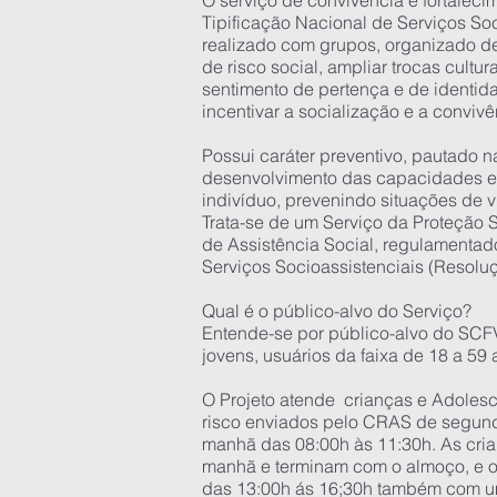
O serviço de convivência e fortaleci
Tipificação Nacional de Serviços Soc
realizado com grupos, organizado de
de risco social, ampliar trocas cultur
sentimento de pertença e de identida
incentivar a socialização e a convivê
Possui caráter preventivo, pautado n
desenvolvimento das capacidades e
indivíduo, prevenindo situações de v
Trata-se de um Serviço da Proteção 
de Assistência Social, regulamentad
Serviços Socioassistenciais (Resol
Qual é o público-alvo do Serviço?
Entende-se por público-alvo do SCFV
jovens, usuários da faixa de 18 a 59
O Projeto atende crianças e Adolesc
risco enviados pelo CRAS de segunda
manhã das 08:00h às 11:30h. As cri
manhã e terminam com o almoço, e ou
das 13:00h ás 16;30h também com um