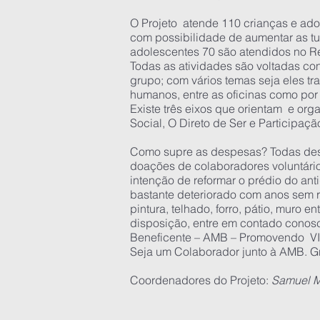
O Projeto atende 110 crianças e ado
com possibilidade de aumentar as t
adolescentes 70 são atendidos no R
Todas as atividades são voltadas c
grupo; com vários temas seja eles tr
humanos, entre as oficinas como por 
Existe três eixos que orientam e or
Social, O Direto de Ser e Participaçã
Como supre as despesas? Todas des
doações de colaboradores voluntári
intenção de reformar o prédio do ant
bastante deteriorado com anos sem r
pintura, telhado, forro, pátio, muro e
disposição, entre em contado conos
Beneficente – AMB – Promovendo V
Seja um Colaborador junto à AMB. Gr
Coordenadores do Projeto:
Samuel M