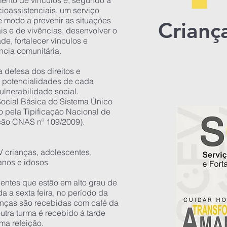
mento de vínculos é, segundo a
ioassistenciais, um serviço
 modo a prevenir as situações
Crianç
ais e de vivências, desenvolver o
de, fortalecer vínculos e
ncia comunitária.
a defesa dos direitos e
 potencialidades de cada
ulnerabilidade social.
Social Básica do Sistema Único
o pela Tipificação Nacional de
ução CNAS nº 109/2009).
 crianças, adolescentes,
 anos e idosos
entes que estão em alto grau de
 a sexta feira, no período da
anças são recebidas com café da
tra turma é recebido á tarde
a refeição.