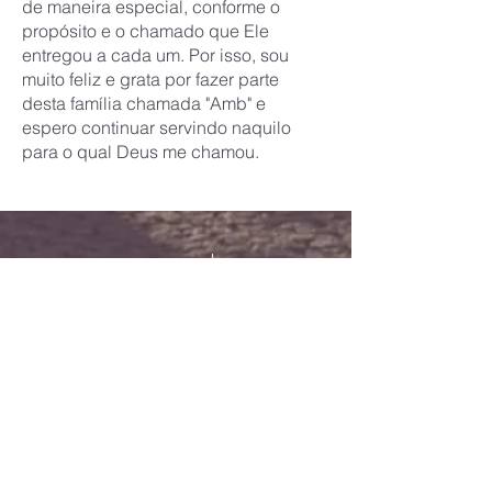
de maneira especial, conforme o
propósito e o chamado que Ele
entregou a cada um. Por isso, sou
muito feliz e grata por fazer parte
desta família chamada "Amb" e
espero continuar servindo naquilo
para o qual Deus me chamou.
42 - 41-99151-6767
amb@missaoamb.org
Sede da Amb
Rua: José Adriano de Freitas 427
Palmeira - PR -
84130-000