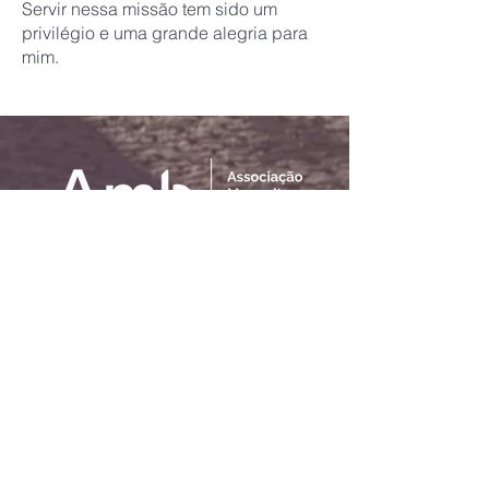
Servir nessa missão tem sido um
privilégio e uma grande alegria para
mim.
42 - 41-99151-6767
amb@missaoamb.org
Sede da Amb
Rua: José Adriano de Freitas 427
Palmeira - PR -
84130-000
CNPJ:
81.078.297
/0001-00
Insc Estadual:
90.149.993 42
U​
Unidade Witmarsum
Colonia Witmarsum Cx. P. 87