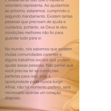
voluntário representa. Ao ajudarmos
ao próximo, estaremos cumprindo o
segundo mandamento. Existem tantas
pessoas que precisam de ajuda e
cuidados, portanto, se Deus te deu
condições melhores não foi para
guardar tudo para si.
No mundo, nós sabemos que existem
muitas comunidades carentes e
alguns trabalhos sociais que podem
ajudar essas pessoas. Não pense que
você precisa ter as condições
perfeitas para isso, pois a
oportunidade pode nunca surgir.
Afinal, não há momento perfeito, será
necessário apenas um coração
disposto.