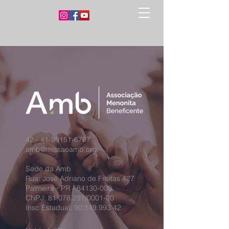
42 - 41-99151-6767
amb@missaoamb.org
Sede da Amb
Rua: José Adriano de Freitas 427
Palmeira - PR -
84130-000
CNPJ:
81.078.297
/0001-00
Insc Estadual:
90.149.993 42
U​