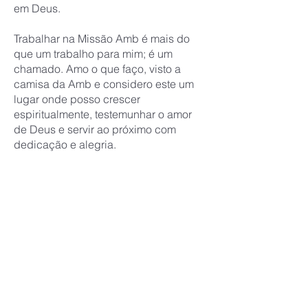
em Deus.
Trabalhar na Missão Amb é mais do
que um trabalho para mim; é um
chamado. Amo o que faço, visto a
camisa da Amb e considero este um
lugar onde posso crescer
espiritualmente, testemunhar o amor
de Deus e servir ao próximo com
dedicação e alegria.
Ora, a fé é a certeza daquilo que
esperamos e a prova das coisas que
não vemos. Hebreus 11:1